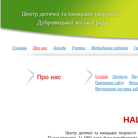
Центр дитячої та юнацької творчості
Дубровицької міської ради
Головна
Про нас
Заходи
Гуртки
Методична робота
Га
Про нас
Історія
Легенда
Пед
Партнери сайту
Фіна
Внутрішня система заб
НА
Центр дитячої та юнацької творчості
Палац піонерів. Із 1991 року його перейменува