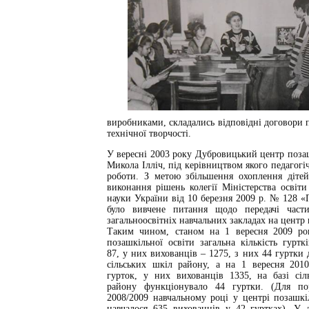
виробниками, складались відповідні договори 
технічної творчості.
У вересні 2003 року Дубровицький центр поза
Микола Ілліч, під керівництвом якого педагог
роботи. З метою збільшення охоплення дітей
виконання рішень колегії Міністерства освіти
науки України від 10 березня 2009 р. № 128 «
було вивчене питання щодо передачі част
загальноосвітніх навчальних закладах на центр 
Таким чином, станом на 1 вересня 2009 ро
позашкільної освіти загальна кількість гуртк
87, у них вихованців – 1275, з них 44 гуртки д
сільських шкіл району, а на 1 вересня 201
гурток, у них вихованців 1335, на базі сіл
району функціонувало 44 гуртки. (Для по
2008/2009 навчальному році у центрі позашкі
навчалося 635 вихованців у 42 гуртках). У 