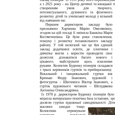
а з 2021 року - на Центр дитячої та юнацької 
створенням умов для творчого,
інтелектуального, духовного та фізичного
розвитку дітей та учнівської молоді у вільний
від навчання час.
Першим директором закладу було
призначено Харченко Марію Омелянівну,
згодом на цій посаді її змінила Башкіна Марія
Костянтинівна. Це були роки становлення,
пошуку і розвитку позашкільного закладу
району. У той нелегкий час це був єдиний
заклад додаткової освіти, де хлопчики і
дівчатка могли з користю проводити своє
дозвілля: дізнаватися багато нового і
цікавого, майструвати щось власними
руками. Колектив Будинку піонерів складався
з трьох керівників гуртків та прибиральниці.
Вокальний і танцювальний гуртки вів
Кренько Федір Іванович, художній і
фотогурток – Шигимога Віктор Іванович, а
гурток художнього читання – Шелудякова
Антоніна Олександрівна.
Із 1970 р. директором Будинку піонерів бул
міцніла матеріально-технічна база установи, зро
досягли гуртки художньої самодіяльності. Діт
масових заходах тощо.
Колективи отримували
нагороди: похвальні