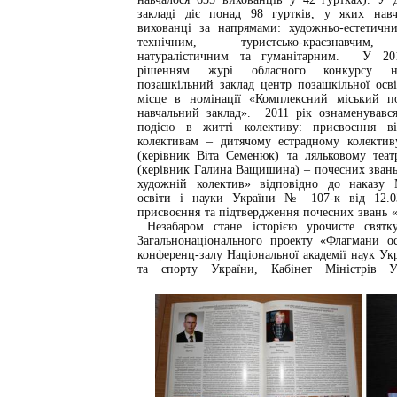
закладі діє понад 98 гуртків, у яких навч
вихованці за напрямами: художньо-естетични
технічним, туристсько-краєзнавчим,
натуралістичним та гуманітарним.
У 20
рішенням журі обласного конкурсу 
позашкільний заклад центр позашкільної осві
місце в номінації «Комплексний міський п
навчальний заклад».
2011 рік ознаменувавс
подією в житті колективу: присвоєння ві
колективам – дитячому естрадному колектив
(керівник Віта Семенюк) та ляльковому теат
(керівник Галина Ващишина) – почесних зван
художній колектив» відповідно до наказу М
освіти і науки України № 107-к від 12.0
присвоєння та підтвердження почесних звань 
Незабаром стане історією урочисте свят
Загальнонаціонального проекту «Флагмани о
конференц-залу Національної академії наук Укр
та спорту України, Кабінет Міністрів У