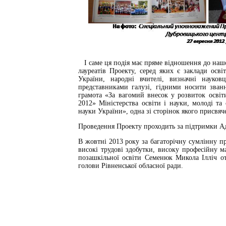
І саме ця подія має пряме відношення до наш
лауреатів Проекту, серед яких є заклади осві
України, народні вчителі, визначні науков
представниками галузі, гідними носити зван
грамота «За вагомий внесок у розвиток освіт
2012» Міністерства освіти і науки, молоді та
науки України», одна зі сторінок якого присвя
Проведення Проекту проходить за підтримки Ад
В жовтні 2013 року за багаторічну сумлінну п
високі трудові здобутки, високу професійну м
позашкільної освіти Семенюк Микола Ілліч о
голови Рівненської обласної ради.