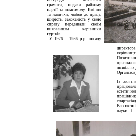
грамоти, подяки райкому
партії та комсомолу. Вміння
та навички, любов до праці,
щирість, закоханість у свою
справу передавали своїм
вихованцям керівники
гуртків.
У 1976 – 1986 р.р. посаду
директора
керівницт
Позитив
призначаю
дозвіллю 
Організов
Із жовтн
працювал
естетичн
працівни
спартакіа
Всесоюзні
науки і 