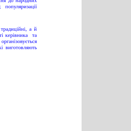
ння до народних
; популяризації
традиційні, а й
сті керівника
та
організовується
кі виготовляють