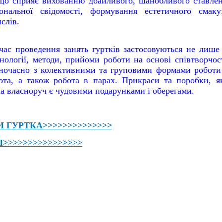
 що сприяє вихованню дбайливого, шанобливого ставле
іональної свідомості, формування естетичного смаку
слів.
час проведення занять гуртків застосовуються не лише 
хнології, методи, прийоми роботи на основі співтворчо
ночасно з колективними та груповими формами роботи 
ота, а також робота в парах. П
рикраси та поробки, я
ка власноруч є чудовими подарунками і оберегами.
 ГУРТКА>>>>>>>>>>>>>>
>>>>>>>>>>>>>>>