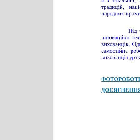
4. Соціальної,
традицій, нац
народних проми
Під 
інноваційні те
вихованців. Од
самостійна роб
вихованці гурт
ФОТОРОБОТИ
ДОСЯГНЕННЯ>