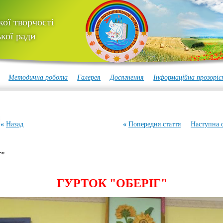
ої творчості
кої ради
Методична робота
Галерея
Досягнення
Інформаційна прозоріс
«
Назад
«
Попередня стаття
Наступна с
Г"
ГУРТОК "ОБЕРІГ"