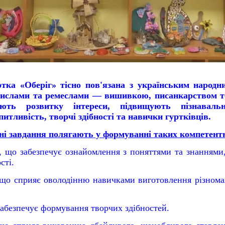
ртка «Оберіг» тісно пов'язана з українським
народн
ислами та ремеслами — вишивкою, писанкарством т
ють розвитку інтереси, підвищують пізнавальн
итливість, творчі здібності та навички гуртківців.
ні завдання полягають у формуванні таких компетент
ї, що забезпечує ознайомлення з поняттями та знаннями
сті.
 що сприяє оволодінню навичками виготовлення різноман
забезпечує формування творчих здібностей.