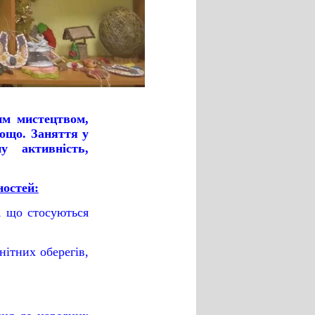
им мистецтвом,
ощо. Заняття у
у активність,
ностей:
, що стосуються
ітних оберегів,