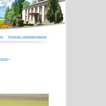
ть
Учнівське самоврядуванняя
таття
»