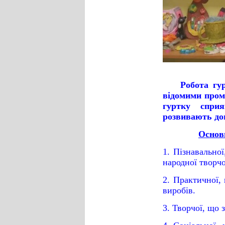
Робота гу
відомими пром
гуртку сприя
розвивають доп
Основ
1. Пізнавально
народної творчо
2. Практичної,
виробів.
3. Творчої, що 