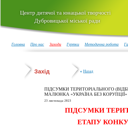
Центр дитячої та юнацької творчості
Дубровицької міської ради
Головна
Про нас
Заходи
Гуртки
Методична робота
Га
Захід
«
Назад
ПІДСУМКИ ТЕРИТОРІАЛЬНОГО (ВІД
МАЛЮНКА «УКРАЇНА БЕЗ КОРУПЦІЇ»
23 листопада 2023
ПІДСУМКИ ТЕРИТ
ЕТАПУ
КОНКУ