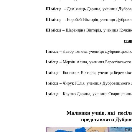
ІІІ місце
– Дем’янець Дарина, учениця Дуброви
ІІІ місце
– Воробей Вікторія, учениця Дубровиц
ІІІ місце
– Шарандіна Вікторія, учениця Колків
ста
І місце
– Лавор Тетяна, учениця Дубровицьког
І місце
–
Мерзін Аліна, учениця Берестівського
І місце
– Костючок Вікторія, учениця Бережківс
І місце
– Чирук Юлія, учениця Дубровицького
І місце
– Крупко Дарина, учениця Сварицевиць
Малюнки учнів, які
посіл
представляти Дубро