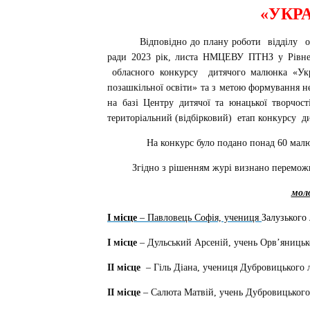
«УКРА
Відповідно до плану роботи
відділу
о
ради 2023 рік, листа НМЦЕВУ ПТНЗ у Рівненс
обласного конкурсу
дитячого малюнка «Укра
позашкільної освіти»
та з метою
формування не
на базі Центру дитячої та юнацької творчост
територіальний (відбірковий)
етап конкурсу
д
На конкурс було подано понад 60 малюн
Згідно з рішенням журі визнано перемож
моло
І місце
– Павловець Софія, учениця
Залузького
І місце
– Дульський Арсеній, учень Орв’яницьк
ІІ місце
– Гіль Діана, учениця Дубровицького 
ІІ місце
– Салюта Матвій, учень Дубровицьког