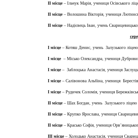
ІІ місце
– Ільчук Марія, учениця Осівського лі
ІІ місце
– Волошина Вікторія, учениця Лютинськ
ІІ місце
– Надієвець Іван, учень Сварицевицько
сере
І місце
– Котяш Денис, учень
Залузького ліцею
І місце
– Місько Олександра, учениця Дуброви
І місце
–
Заблоцька Анастасія, учениця Заслуць
І місце
– Салівонова Альбіна, учениця
Бересті
І місце
– Рудичек Соломія, учениця Бережківсь
ІІ місце
– Шах Богдан, учень
Залузького ліцею
ІІ місце
– Крупко Ярослава, учениця Сварицеви
ІІ місце
– Красько Софія, учениця Орв’яницько
ІІІ місце
– Холодько Анастасія, учениця Свариц