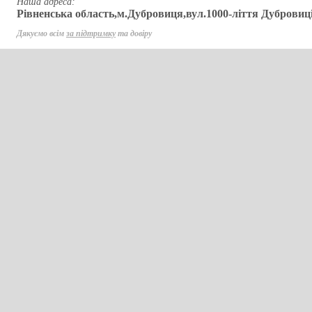
Наша адреса:
Рівненська область,м.Дубровиця,вул.1000-ліття Дубровиці
Дякуємо всім
за підтримку
та довіру