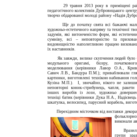
29 травня 2013 року в приміщені районно
педагогічного колективів Дубровицького центр
творчо обдарованої молоді району «Надія Дубр
Ще до початку свята всі бажаючі мали мо
художньо-естетичного напряму та технічної твор
задумів, які витонченістю форм, які естетич
сумніву, всі – неповторністю та прихов
видовищністю наполегливою працею вихованц
їх наставників.
Як завжди, велике скупчення людей було бі
модульного оригамі, бісеру, початковог
моделювання (керівники Лавор О.А., Крив
Савич Л.В., Бандура П.М.); приваблювали гля
картинки, виготовлені технікою набивання гол
Кузіна М.П.). І, звичайно, нікого не зали
неповторні коник-стрибунець, чапля, ракети
інших виробів із лози, художньо доверше
техніці батик (керівники Дука Н.А., Надієвець
шкатулка, велосипед, парусний корабель, вигот
Перехідним місточком від виставки декорати
фольклорн
виконали ав
Вразили пр
групи зраз