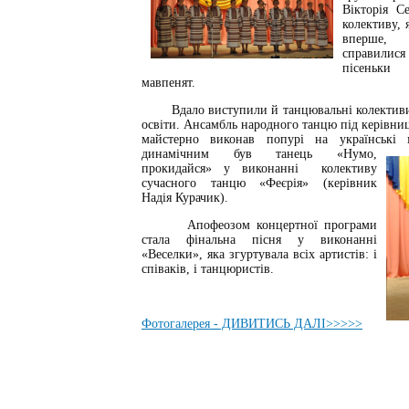
Вікторія С
колективу,
вперше,
справили
пісеньк
мавпенят.
Вдало виступили й танцювальні колективи 
освіти. Ансамбль народного танцю під керівн
майстерно виконав попурі на українські
динамічним був танець «Нумо,
прокидайся» у виконанні колективу
сучасного танцю «Феєрія» (керівник
Надія Курачик).
Апофеозом концертної програми
стала фінальна пісня у виконанні
«Веселки», яка згуртувала всіх артистів: і
співаків, і танцюристів.
Фотогалерея - ДИВИТИСЬ ДАЛІ>>>>>