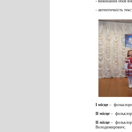
- виконання обов'яз
- автентичність текс
І місце
– фольклорн
ІІ місце
– фольклор
ІІ місце
– фольклорн
Володимирович;