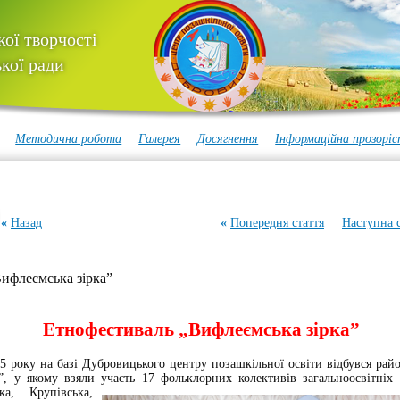
ої творчості
кої ради
Методична робота
Галерея
Досягнення
Інформаційна прозоріс
«
Назад
«
Попередня стаття
Наступна с
ифлеємська зірка”
Етнофестивал
ь
„Вифлеємська зірка”
у на базі Дубровицького центру позашкільної освіти відбувся райо
”, у якому взяли участь 17 фольклорних колективів загальноосвітніх
ька, Крупівська,