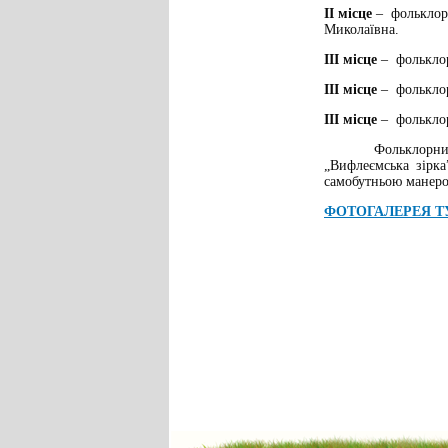
ІІ місце
– фольклор
Миколаївна.
ІІІ місце
– фольклорн
ІІІ місце
– фольклор
ІІІ місце
– фольклор
Фольклорний колек
„Вифлеємська зірка
самобутньою манер
ФОТОГАЛЕРЕЯ ТУ