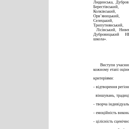
Людинська, Дубро
Берестівський
Колківський, 
Орв’яницький,
Селецький, 
Трипутнянський
Лісівський, Ни
Дубровицький 
школа».
Виступи учасникі
кожному етапі оцін
критеріями:
- відтворення регіо
віншувань, традиц
- творча індивідуаль
- емоційність викон
- цілісність сценічн