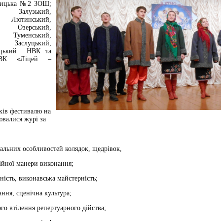
вицька №2 ЗОШ;
, Залузький,
Лютинський,
 Озерський,
Туменський,
, Заслуцький,
вецький НВК та
НВК «Ліцей –
в фестивалю на
ювалися журі за
нальних особливостей колядок, щедрівок,
ійної манери виконання;
ність, виконавська майстерність;
ання, сценічна культура;
ого втілення репертуарного дійства;