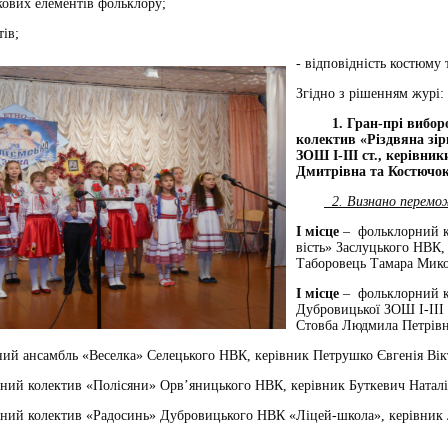
кових елементів фольклору;
тів;
- відповідність костюму т
Згідно з рішенням журі:
1. Гран-прі вибо
колектив «Різдвяна зір
ЗОШ І-ІІІ ст., керівни
Дмитрівна та Костючо
2. Визнано перемо
І місце
– фольклорний к
вість» Заслуцького НВК,
Таборовець Тамара Мико
І місце
– фольклорний к
Дубровицької ЗОШ І-ІІІ 
Стовба Людмила Петрівн
ий ансамбль «Веселка» Селецького НВК, керівник Петрушко Євгенія Вік
ний колектив «Полісяни» Орв’яницького НВК, керівник Буткевич Наталі
ий колектив «Радосинь» Дубровицького НВК «Ліцей-школа», керівник