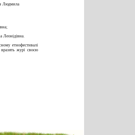
ан Людмила
вна;
а Леонідівна.
ному етнофестивалі
 вразять журі своєю