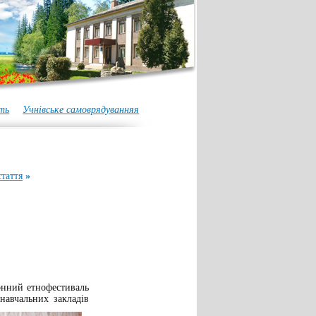
ть
Учнівське самоврядуванняя
таття
»
нний етнофестиваль
навчальних закладів