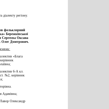
а діалекту регіону.
ров фольклорний
ка» Бережківської
ки Сергеєва Оксана
к Олег Дмитрович.
жцями:
олектив «Блага
 керівник
лаївна;
олектив 6-А кл.
ст. №2, керівник
а;
торівна.
я Адамівна;
 Лавор Олександр