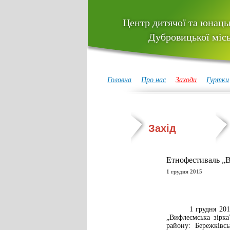
Центр дитячої та юнацьк
Дубровицької місь
Головна
Про нас
Заходи
Гуртки
Захід
Етнофестиваль „В
1 грудня 2015
1 грудня 2015 рок
„Вифлеємська зірка
району: Бережківс