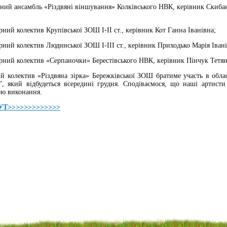
ний ансамбль «Різдвяні віншування» Колківського НВК, керівник Скиб
ий колектив Крупівської ЗОШ І-ІІ ст., керівник Кот Ганна Іванівна;
ний колектив Людинської ЗОШ І-ІІІ ст., керівник Приходько Марія Івані
ний колектив «Серпаночки» Берестівського НВК, керівник Пінчук Тетян
тив «Різдвяна зірка» Бережківської ЗОШ братиме участь в облас
”, який відбудеться всередині грудня. Сподіваємося, що наші артисти
ою виконання.
Т>>>>>>>>>>>>>