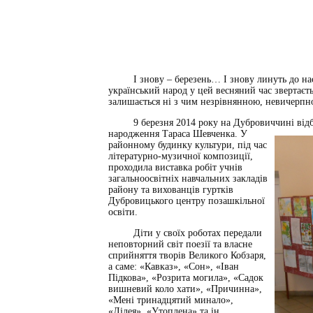
І знову – березень… І знову линуть до нас д
український народ у цей весняний час звертаєтьс
залишається ні з чим незрівнянною, невичерп
9 березня 2014 року на Дубровиччині відбули
народження Тараса Шевченка.
У
районному будинку культури, під час
літературно-музичної композиції,
проходила виставка робіт учнів
загальноосвітніх навчальних закладів
району та вихованців гуртків
Дубровицького центру позашкільної
освіти.
Діти у своїх роботах передали
неповторний світ поезії та власне
сприйняття творів Великого Кобзаря,
а саме: «Кавказ», «Сон», «Іван
Підкова», «Розрита могила», «Садок
вишневий коло хати», «Причинна»,
«Мені тринадцятий минало»,
«Лілея», «Утоплена» та ін.