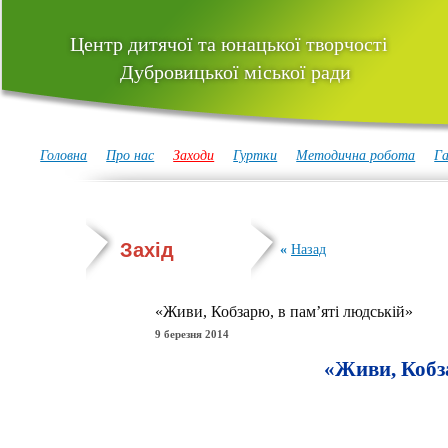
Центр дитячої та юнацької творчості
Дубровицької міської ради
Головна
Про нас
Заходи
Гуртки
Методична робота
Га
Захід
«
Назад
«Живи, Кобзарю, в пам’яті людській»
9 березня 2014
«Живи, Кобза