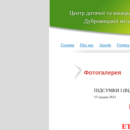
Центр дитячої та юнацьк
Дубровицької місь
Головна
Про нас
Заходи
Гуртки
Фотогалерея
ПІДСУМКИ І (В
13 грудня 2021
ПІДСУ
ЕТНОКО