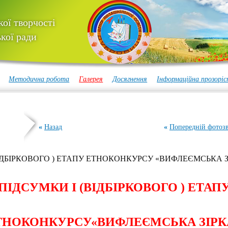
ої творчості
кої ради
Методична робота
Галерея
Досягнення
Інформаційна прозоріс
«
Назад
«
Попередній фотозв
ІДБІРКОВОГО ) ЕТАПУ ЕТНОКОНКУРСУ «ВИФЛЕЄМСЬКА З
МКИ І (ВІДБІРКОВОГО )
НКУРСУ«ВИФЛЕЄМСЬКА ЗІРК