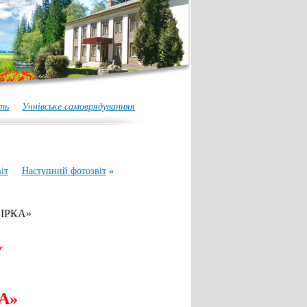
ть
Учнівське самоврядуванняя
іт
Наступний фотозвіт
»
ІРКА»
 ЕТАПУ
А»