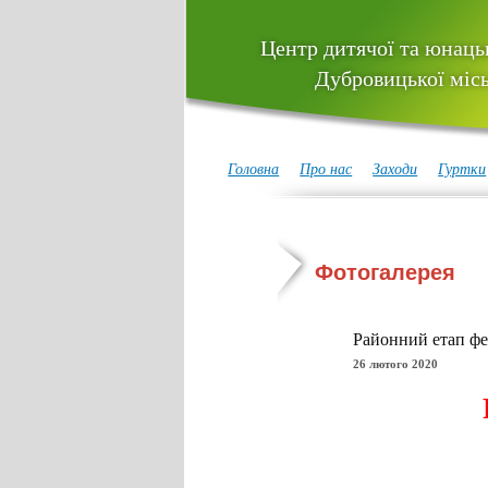
Центр дитячої та юнацьк
Дубровицької місь
Головна
Про нас
Заходи
Гуртки
Фотогалерея
Районний етап фе
26 лютого 2020