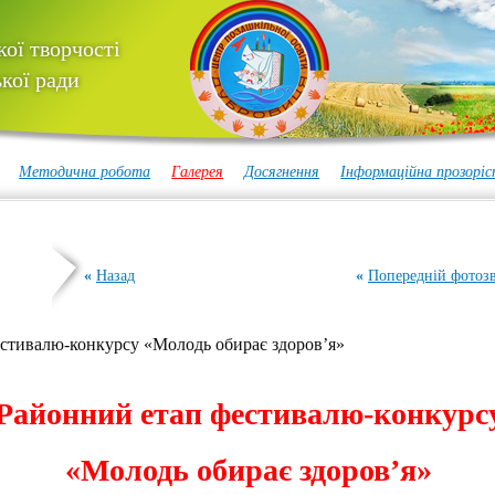
ої творчості
кої ради
Методична робота
Галерея
Досягнення
Інформаційна прозоріс
«
Назад
«
Попередній фотозв
стивалю-конкурсу «Молодь обирає здоров’я»
Районний етап фестивалю-конкурс
«Молодь обирає здоров’я»