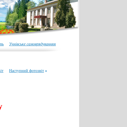
ть
Учнівське самоврядуванняя
іт
Наступний фотозвіт
»
у