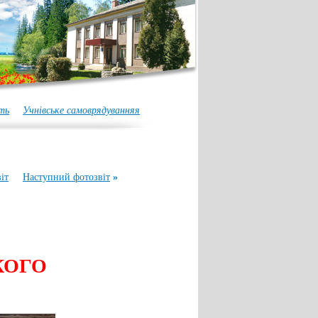
ть
Учнівське самоврядуванняя
іт
Наступний фотозвіт
»
КОГО