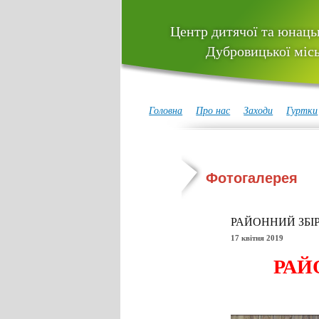
Центр дитячої та юнацьк
Дубровицької місь
Головна
Про нас
Заходи
Гуртки
Фотогалерея
РАЙОННИЙ ЗБІ
17 квітня 2019
РАЙ